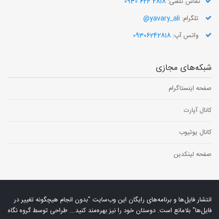
تماس تلفنی:
2818 624 0930
تلگرام:
yavary_ali@
واتس آپ:
09306242818
شبکه‌های مجازی
صفحه اینستاگرام
کانال آپارت
کانال یوتیوب
صفحه لینکدین
انتشار فایل‌ها و برنامه‌های رایگان این وب‌سایت "بدون انجام هیچگونه تغییر در
فایل‌ها" بلامانع است. دوستان خود را نیز بهره‌مند کنید... طراحی توسط
گروه نگاه