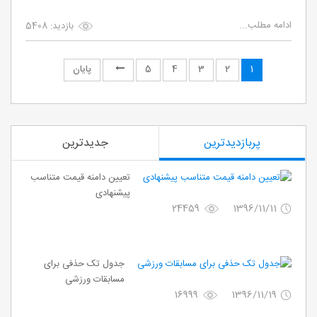
ادامه مطلب...
بازدید: 5408
1
2
3
4
5
پایان
پربازدیدترین
جدیدترین
تعیین دامنه قیمت متناسب
پیشنهادی
24459
1396/11/11
جدول تک حذفی برای
مسابقات ورزشی
16999
1396/11/19