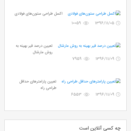
اکسل طراحی ستون‌های فولادی
10059
1396/11/05
تعیین درصد قیر بهینه به
روش مارشال
7959
1396/11/09
تعیین پارامترهای حداقل
طراحی راه
6553
1396/11/09
چه کسی آنلاین است