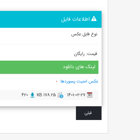
اطلاعات فایل
نوع فایل:عکس
قیمت: رایگان
لینک های دانلود
عکس امنیت پسوردها
420
178.25 KB
1401-02-27
قبلی