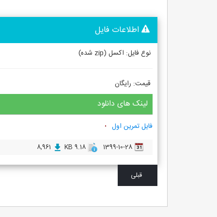
اطلاعات فایل
نوع فایل: اکسل (zip شده)
قیمت: رایگان
لینک های دانلود
فایل تمرین اول
8,961
9.18 KB
1399-10-28
قبلی