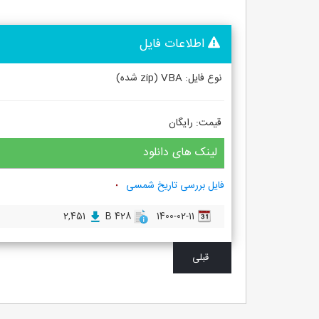
اطلاعات فایل
نوع فایل: VBA (zip شده)
قیمت: رایگان
لینک های دانلود
فایل بررسی تاریخ شمسی
2,451
428 B
1400-02-11
قبلی