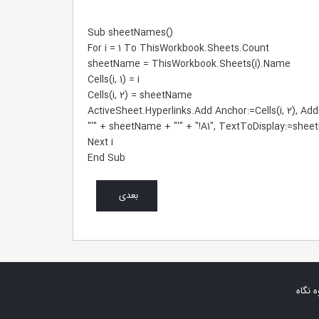
Sub sheetNames()
For i = 1 To ThisWorkbook.Sheets.Count
sheetName = ThisWorkbook.Sheets(i).Name
Cells(i, 1) = i
Cells(i, 2) = sheetName
ActiveSheet.Hyperlinks.Add Anchor:=Cells(i, 2), Add
"'" + sheetName + "'" + "!A1", TextToDisplay:=she
Next i
End Sub
بعدی
ه نگاه