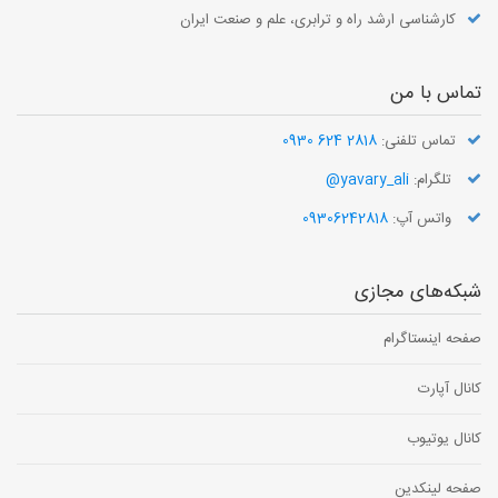
کارشناسی ارشد راه و ترابری، علم و صنعت ایران
تماس با من
تماس تلفنی:
2818 624 0930
تلگرام:
yavary_ali@
واتس آپ:
09306242818
شبکه‌های مجازی
صفحه اینستاگرام
کانال آپارت
کانال یوتیوب
صفحه لینکدین