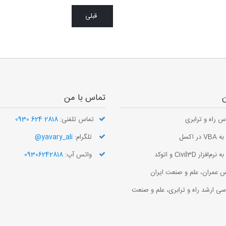
قبلی
ن
تماس با من
س راه و ترابری
تماس تلفنی:
2818 624 0930
در اکسل
تلگرام:
yavary_ali@
افزار Civil3D و اتوکد
واتس آپ:
09306242818
 عمران، علم و صنعت ایران
سی ارشد راه و ترابری، علم و صنعت