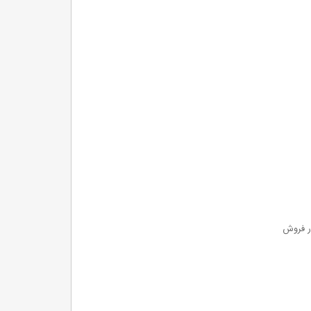
ور فروش
اکسل
آژانس مسافرتی
محاسباتی
پایگاه داده
اختصاصی